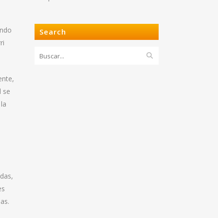
ando
Search
ri
ente,
l se
 la
das,
es
das.