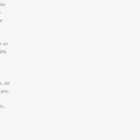
las
a
r
e un
,28%
s, así
ario.
do,