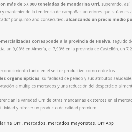
on más de 57.000 toneladas de mandarina Orri
, superando, así, 
 y manteniendo la tendencia de campañas anteriores que sitúan est
cado” por quinto año consecutivo,
alcanzando un precio medio po
omercializadas corresponde a la provincia de Huelva
, seguido d
ia, un 9,08% en Almería, el 7,93% en la provincia de Castellón, un 7
reconocimiento tanto en el sector productivo como entre los
des organolépticas
, su facilidad de pelado y sus atributos saludable
portación a múltiples mercados y una reducción del desperdicio aliment
ferencian la variedad Orri de otras mandarinas existentes en el merca
itividad y ofrecer un producto de calidad premium.
arina Orri
,
mercados
,
mercados mayoristas
,
OrriApp